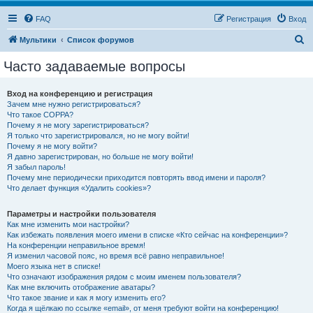
FAQ
Регистрация
Вход
П
Мультики
Список форумов
о
Часто задаваемые вопросы
и
с
Вход на конференцию и регистрация
Зачем мне нужно регистрироваться?
к
Что такое COPPA?
Почему я не могу зарегистрироваться?
Я только что зарегистрировался, но не могу войти!
Почему я не могу войти?
Я давно зарегистрирован, но больше не могу войти!
Я забыл пароль!
Почему мне периодически приходится повторять ввод имени и пароля?
Что делает функция «Удалить cookies»?
Параметры и настройки пользователя
Как мне изменить мои настройки?
Как избежать появления моего имени в списке «Кто сейчас на конференции»?
На конференции неправильное время!
Я изменил часовой пояс, но время всё равно неправильное!
Моего языка нет в списке!
Что означают изображения рядом с моим именем пользователя?
Как мне включить отображение аватары?
Что такое звание и как я могу изменить его?
Когда я щёлкаю по ссылке «email», от меня требуют войти на конференцию!