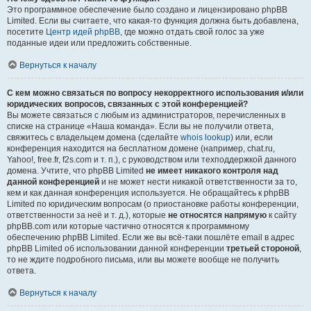
Это программное обеспечение было создано и лицензировано phpBB
Limited. Если вы считаете, что какая-то функция должна быть добавлена,
посетите
Центр идей phpBB
, где можно отдать свой голос за уже
поданные идеи или предложить собственные.
Вернуться к началу
С кем можно связаться по вопросу некорректного использования и/или
юридических вопросов, связанных с этой конференцией?
Вы можете связаться с любым из администраторов, перечисленных в
списке на странице «Наша команда». Если вы не получили ответа,
свяжитесь с владельцем домена (сделайте
whois lookup
) или, если
конференция находится на бесплатном домене (например, chat.ru,
Yahoo!, free.fr, f2s.com и т. п.), с руководством или техподдержкой данного
домена. Учтите, что phpBB Limited
не имеет никакого контроля над
данной конференцией
и не может нести никакой ответственности за то,
кем и как данная конференция используется. Не обращайтесь к phpBB
Limited по юридическим вопросам (о приостановке работы конференции,
ответственности за неё и т. д.), которые
не относятся напрямую
к сайту
phpBB.com или которые частично относятся к программному
обеспечению phpBB Limited. Если же вы всё-таки пошлёте email в адрес
phpBB Limited об использовании данной конференции
третьей стороной
,
то не ждите подробного письма, или вы можете вообще не получить
ответа.
Вернуться к началу