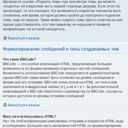
Щёлкнув по ссылке «Поднять тему» при просмотре темы, вы можете
«поднять» её в верхнюю часть первой страницы форума. Если этого не
происходит, то это означает, что возможность поднятия тем могла быть
отключена, или время, которое должно пройти до повторного поднятия
темы, ещё не прошло. Также можно поднять тему, просто ответив на неё,
однако удостоверьтесь, что тем самым вы не нарушаете правила
конференции, на которой находитесь.
Вернуться к началу
Форматирование сообщений и типы создаваемых тем
Что такое BBCode?
BBCode — это особая реализация HTML, предлагающая большие
возможности по форматированию отдельных частей сообщения.
Возможность использования BBCode определяется администратором,
однако BBCode также может быть отключён на уровне сообщения в
форме для его отправки. BBCode очень похож на HTML, но теги в нём
заключаются в квадратные скобки [ и ], а не в < и >. За дополнительной
информацией о BBCode обратитесь к руководству по BBCode, ссылка на
которое доступна из формы отправки сообщений.
Вернуться к началу
Могу ли я использовать HTML?
Нет. На этой конференции невозможны отправка и обработка HTML-кода
в сообщениях. Большая часть возможностей HTML по форматированию