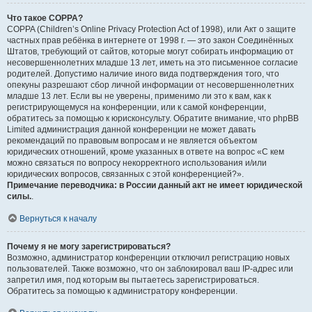
Что такое COPPA?
COPPA (Children’s Online Privacy Protection Act of 1998), или Акт о защите
частных прав ребёнка в интернете от 1998 г. — это закон Соединённых
Штатов, требующий от сайтов, которые могут собирать информацию от
несовершеннолетних младше 13 лет, иметь на это письменное согласие
родителей. Допустимо наличие иного вида подтверждения того, что
опекуны разрешают сбор личной информации от несовершеннолетних
младше 13 лет. Если вы не уверены, применимо ли это к вам, как к
регистрирующемуся на конференции, или к самой конференции,
обратитесь за помощью к юрисконсульту. Обратите внимание, что phpBB
Limited администрация данной конференции не может давать
рекомендаций по правовым вопросам и не является объектом
юридических отношений, кроме указанных в ответе на вопрос «С кем
можно связаться по вопросу некорректного использования и/или
юридических вопросов, связанных с этой конференцией?».
Примечание переводчика: в России данный акт не имеет юридической
силы.
.
Вернуться к началу
Почему я не могу зарегистрироваться?
Возможно, администратор конференции отключил регистрацию новых
пользователей. Также возможно, что он заблокировал ваш IP-адрес или
запретил имя, под которым вы пытаетесь зарегистрироваться.
Обратитесь за помощью к администратору конференции.