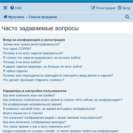
FAQ
Регистрация
Вход
П
Мультики
Список форумов
о
Часто задаваемые вопросы
и
с
Вход на конференцию и регистрация
Зачем мне нужно регистрироваться?
к
Что такое COPPA?
Почему я не могу зарегистрироваться?
Я только что зарегистрировался, но не могу войти!
Почему я не могу войти?
Я давно зарегистрирован, но больше не могу войти!
Я забыл пароль!
Почему мне периодически приходится повторять ввод имени и пароля?
Что делает функция «Удалить cookies»?
Параметры и настройки пользователя
Как мне изменить мои настройки?
Как избежать появления моего имени в списке «Кто сейчас на конференции»?
На конференции неправильное время!
Я изменил часовой пояс, но время всё равно неправильное!
Моего языка нет в списке!
Что означают изображения рядом с моим именем пользователя?
Как мне включить отображение аватары?
Что такое звание и как я могу изменить его?
Когда я щёлкаю по ссылке «email», от меня требуют войти на конференцию!