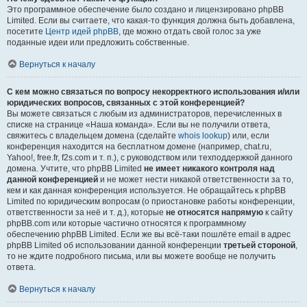
Это программное обеспечение было создано и лицензировано phpBB
Limited. Если вы считаете, что какая-то функция должна быть добавлена,
посетите
Центр идей phpBB
, где можно отдать свой голос за уже
поданные идеи или предложить собственные.
Вернуться к началу
С кем можно связаться по вопросу некорректного использования и/или
юридических вопросов, связанных с этой конференцией?
Вы можете связаться с любым из администраторов, перечисленных в
списке на странице «Наша команда». Если вы не получили ответа,
свяжитесь с владельцем домена (сделайте
whois lookup
) или, если
конференция находится на бесплатном домене (например, chat.ru,
Yahoo!, free.fr, f2s.com и т. п.), с руководством или техподдержкой данного
домена. Учтите, что phpBB Limited
не имеет никакого контроля над
данной конференцией
и не может нести никакой ответственности за то,
кем и как данная конференция используется. Не обращайтесь к phpBB
Limited по юридическим вопросам (о приостановке работы конференции,
ответственности за неё и т. д.), которые
не относятся напрямую
к сайту
phpBB.com или которые частично относятся к программному
обеспечению phpBB Limited. Если же вы всё-таки пошлёте email в адрес
phpBB Limited об использовании данной конференции
третьей стороной
,
то не ждите подробного письма, или вы можете вообще не получить
ответа.
Вернуться к началу