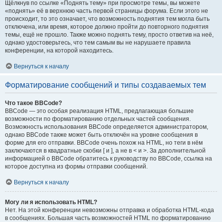
Щёлкнув по ссылке «Поднять тему» при просмотре темы, вы можете
«поднять» её в верхнюю часть первой страницы форума. Если этого не
происходит, то это означает, что возможность поднятия тем могла быть
отключена, или время, которое должно пройти до повторного поднятия
темы, ещё не прошло. Также можно поднять тему, просто ответив на неё,
однако удостоверьтесь, что тем самым вы не нарушаете правила
конференции, на которой находитесь.
Вернуться к началу
Форматирование сообщений и типы создаваемых тем
Что такое BBCode?
BBCode — это особая реализация HTML, предлагающая большие
возможности по форматированию отдельных частей сообщения.
Возможность использования BBCode определяется администратором,
однако BBCode также может быть отключён на уровне сообщения в
форме для его отправки. BBCode очень похож на HTML, но теги в нём
заключаются в квадратные скобки [ и ], а не в < и >. За дополнительной
информацией о BBCode обратитесь к руководству по BBCode, ссылка на
которое доступна из формы отправки сообщений.
Вернуться к началу
Могу ли я использовать HTML?
Нет. На этой конференции невозможны отправка и обработка HTML-кода
в сообщениях. Большая часть возможностей HTML по форматированию