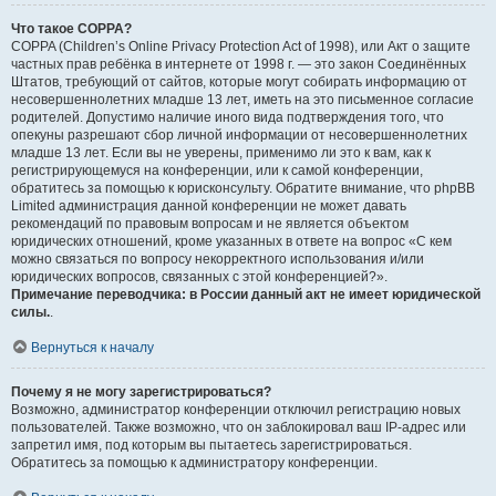
Что такое COPPA?
COPPA (Children’s Online Privacy Protection Act of 1998), или Акт о защите
частных прав ребёнка в интернете от 1998 г. — это закон Соединённых
Штатов, требующий от сайтов, которые могут собирать информацию от
несовершеннолетних младше 13 лет, иметь на это письменное согласие
родителей. Допустимо наличие иного вида подтверждения того, что
опекуны разрешают сбор личной информации от несовершеннолетних
младше 13 лет. Если вы не уверены, применимо ли это к вам, как к
регистрирующемуся на конференции, или к самой конференции,
обратитесь за помощью к юрисконсульту. Обратите внимание, что phpBB
Limited администрация данной конференции не может давать
рекомендаций по правовым вопросам и не является объектом
юридических отношений, кроме указанных в ответе на вопрос «С кем
можно связаться по вопросу некорректного использования и/или
юридических вопросов, связанных с этой конференцией?».
Примечание переводчика: в России данный акт не имеет юридической
силы.
.
Вернуться к началу
Почему я не могу зарегистрироваться?
Возможно, администратор конференции отключил регистрацию новых
пользователей. Также возможно, что он заблокировал ваш IP-адрес или
запретил имя, под которым вы пытаетесь зарегистрироваться.
Обратитесь за помощью к администратору конференции.