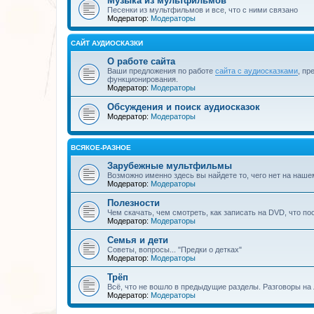
Музыка из мультфильмов
Песенки из мультфильмов и все, что с ними связано
Модератор:
Модераторы
САЙТ АУДИОСКАЗКИ
О работе сайта
Ваши предложения по работе
сайта с аудиосказками
, пр
функционирования.
Модератор:
Модераторы
Обсуждения и поиск аудиосказок
Модератор:
Модераторы
ВСЯКОЕ-РАЗНОЕ
Зарубежные мультфильмы
Возможно именно здесь вы найдете то, чего нет на наше
Модератор:
Модераторы
Полезности
Чем скачать, чем смотреть, как записать на DVD, что по
Модератор:
Модераторы
Семья и дети
Советы, вопросы... "Предки о детках"
Модератор:
Модераторы
Трёп
Всё, что не вошло в предыдущие разделы. Разговоры на 
Модератор:
Модераторы