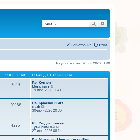
Поиск
Расширенный по
Регистрация
Вход
Текущее время: 07-авг-2026 01:00
СООБЩЕНИЯ
ПОСЛЕДНЕЕ СООБЩЕНИЕ
Re: Контент
2919
П
Металлист
е
19-июл-2026 11:41
р
е
й
Re: Красная книга
20168
т
П
граф
и
е
30-июл-2026 20:30
к
р
п
е
о
й
Re: Угадай волков
с
4296
т
П
ТувинскийЧай
л
и
е
27-июл-2026 08:14
е
к
р
д
п
е
н
Re: Музыка из Мультфильма Вол…
о