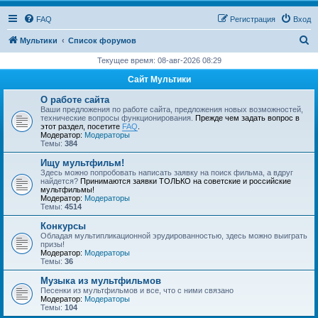
FAQ
Регистрация
Вход
П
Мультики
Список форумов
о
Текущее время: 08-авг-2026 08:29
и
Сайт Мультики
с
О работе сайта
к
Ваши предложения по работе сайта, предложения новых возможностей,
технические вопросы функционирования.
Прежде чем задать вопрос в
этот раздел, посетите
FAQ
.
Модератор:
Модераторы
Темы:
384
Ищу мультфильм!
Здесь можно попробовать написать заявку на поиск фильма, а вдруг
найдется?
Принимаются заявки ТОЛЬКО на советские и российские
мультфильмы!
Модератор:
Модераторы
Темы:
4514
Конкурсы
Обладая мультипликационной эрудированностью, здесь можно выиграть
призы!
Модератор:
Модераторы
Темы:
36
Музыка из мультфильмов
Песенки из мультфильмов и все, что с ними связано
Модератор:
Модераторы
Темы:
104