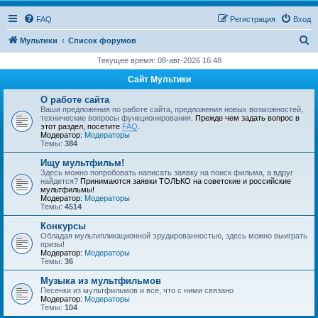
FAQ
Регистрация
Вход
П
Мультики
Список форумов
о
Текущее время: 08-авг-2026 16:48
и
Сайт Мультики
с
О работе сайта
к
Ваши предложения по работе сайта, предложения новых возможностей,
технические вопросы функционирования.
Прежде чем задать вопрос в
этот раздел, посетите
FAQ
.
Модератор:
Модераторы
Темы:
384
Ищу мультфильм!
Здесь можно попробовать написать заявку на поиск фильма, а вдруг
найдется?
Принимаются заявки ТОЛЬКО на советские и российские
мультфильмы!
Модератор:
Модераторы
Темы:
4514
Конкурсы
Обладая мультипликационной эрудированностью, здесь можно выиграть
призы!
Модератор:
Модераторы
Темы:
36
Музыка из мультфильмов
Песенки из мультфильмов и все, что с ними связано
Модератор:
Модераторы
Темы:
104