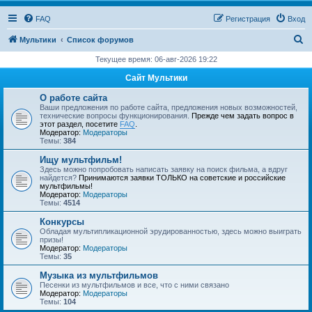
FAQ
Регистрация
Вход
П
Мультики
Список форумов
о
Текущее время: 06-авг-2026 19:22
и
Сайт Мультики
с
О работе сайта
к
Ваши предложения по работе сайта, предложения новых возможностей,
технические вопросы функционирования.
Прежде чем задать вопрос в
этот раздел, посетите
FAQ
.
Модератор:
Модераторы
Темы:
384
Ищу мультфильм!
Здесь можно попробовать написать заявку на поиск фильма, а вдруг
найдется?
Принимаются заявки ТОЛЬКО на советские и российские
мультфильмы!
Модератор:
Модераторы
Темы:
4514
Конкурсы
Обладая мультипликационной эрудированностью, здесь можно выиграть
призы!
Модератор:
Модераторы
Темы:
35
Музыка из мультфильмов
Песенки из мультфильмов и все, что с ними связано
Модератор:
Модераторы
Темы:
104