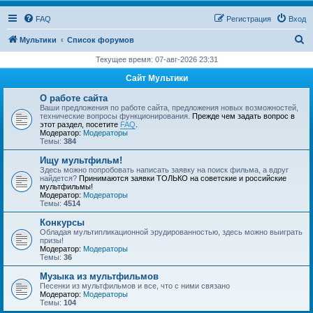
FAQ
Регистрация
Вход
П
Мультики
Список форумов
о
Текущее время: 07-авг-2026 23:31
и
Сайт Мультики
с
О работе сайта
к
Ваши предложения по работе сайта, предложения новых возможностей,
технические вопросы функционирования.
Прежде чем задать вопрос в
этот раздел, посетите
FAQ
.
Модератор:
Модераторы
Темы:
384
Ищу мультфильм!
Здесь можно попробовать написать заявку на поиск фильма, а вдруг
найдется?
Принимаются заявки ТОЛЬКО на советские и российские
мультфильмы!
Модератор:
Модераторы
Темы:
4514
Конкурсы
Обладая мультипликационной эрудированностью, здесь можно выиграть
призы!
Модератор:
Модераторы
Темы:
36
Музыка из мультфильмов
Песенки из мультфильмов и все, что с ними связано
Модератор:
Модераторы
Темы:
104