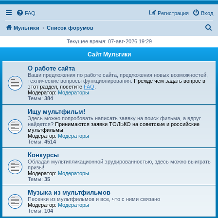
FAQ
Регистрация
Вход
П
Мультики
Список форумов
о
Текущее время: 07-авг-2026 19:29
и
Сайт Мультики
с
О работе сайта
к
Ваши предложения по работе сайта, предложения новых возможностей,
технические вопросы функционирования.
Прежде чем задать вопрос в
этот раздел, посетите
FAQ
.
Модератор:
Модераторы
Темы:
384
Ищу мультфильм!
Здесь можно попробовать написать заявку на поиск фильма, а вдруг
найдется?
Принимаются заявки ТОЛЬКО на советские и российские
мультфильмы!
Модератор:
Модераторы
Темы:
4514
Конкурсы
Обладая мультипликационной эрудированностью, здесь можно выиграть
призы!
Модератор:
Модераторы
Темы:
35
Музыка из мультфильмов
Песенки из мультфильмов и все, что с ними связано
Модератор:
Модераторы
Темы:
104