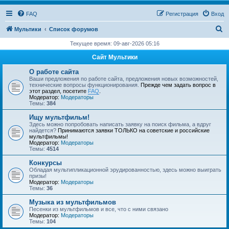
FAQ
Регистрация
Вход
П
Мультики
Список форумов
о
Текущее время: 09-авг-2026 05:16
и
Сайт Мультики
с
О работе сайта
к
Ваши предложения по работе сайта, предложения новых возможностей,
технические вопросы функционирования.
Прежде чем задать вопрос в
этот раздел, посетите
FAQ
.
Модератор:
Модераторы
Темы:
384
Ищу мультфильм!
Здесь можно попробовать написать заявку на поиск фильма, а вдруг
найдется?
Принимаются заявки ТОЛЬКО на советские и российские
мультфильмы!
Модератор:
Модераторы
Темы:
4514
Конкурсы
Обладая мультипликационной эрудированностью, здесь можно выиграть
призы!
Модератор:
Модераторы
Темы:
36
Музыка из мультфильмов
Песенки из мультфильмов и все, что с ними связано
Модератор:
Модераторы
Темы:
104