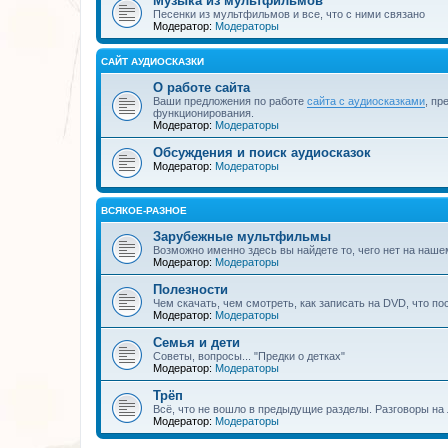
Музыка из мультфильмов
Песенки из мультфильмов и все, что с ними связано
Модератор:
Модераторы
САЙТ АУДИОСКАЗКИ
О работе сайта
Ваши предложения по работе
сайта с аудиосказками
, пр
функционирования.
Модератор:
Модераторы
Обсуждения и поиск аудиосказок
Модератор:
Модераторы
ВСЯКОЕ-РАЗНОЕ
Зарубежные мультфильмы
Возможно именно здесь вы найдете то, чего нет на наше
Модератор:
Модераторы
Полезности
Чем скачать, чем смотреть, как записать на DVD, что по
Модератор:
Модераторы
Семья и дети
Советы, вопросы... "Предки о детках"
Модератор:
Модераторы
Трёп
Всё, что не вошло в предыдущие разделы. Разговоры на 
Модератор:
Модераторы