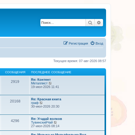
Поиск
Расширенный по
Регистрация
Вход
Текущее время: 07-авг-2026 08:57
СООБЩЕНИЯ
ПОСЛЕДНЕЕ СООБЩЕНИЕ
Re: Контент
2919
П
Металлист
е
19-июл-2026 11:41
р
е
й
Re: Красная книга
20168
т
П
граф
и
е
30-июл-2026 20:30
к
р
п
е
о
й
Re: Угадай волков
с
4296
т
П
ТувинскийЧай
л
и
е
27-июл-2026 08:14
е
к
р
д
п
е
н
Re: Музыка из Мультфильма Вол…
о