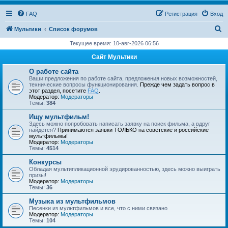
FAQ
Регистрация
Вход
П
Мультики
Список форумов
о
Текущее время: 10-авг-2026 06:56
и
Сайт Мультики
с
О работе сайта
к
Ваши предложения по работе сайта, предложения новых возможностей,
технические вопросы функционирования.
Прежде чем задать вопрос в
этот раздел, посетите
FAQ
.
Модератор:
Модераторы
Темы:
384
Ищу мультфильм!
Здесь можно попробовать написать заявку на поиск фильма, а вдруг
найдется?
Принимаются заявки ТОЛЬКО на советские и российские
мультфильмы!
Модератор:
Модераторы
Темы:
4514
Конкурсы
Обладая мультипликационной эрудированностью, здесь можно выиграть
призы!
Модератор:
Модераторы
Темы:
36
Музыка из мультфильмов
Песенки из мультфильмов и все, что с ними связано
Модератор:
Модераторы
Темы:
104