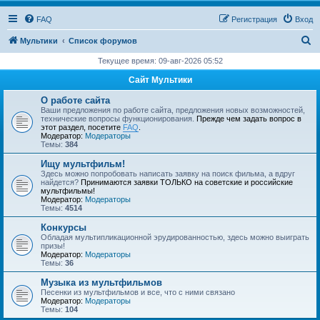
FAQ
Регистрация
Вход
П
Мультики
Список форумов
о
Текущее время: 09-авг-2026 05:52
и
Сайт Мультики
с
О работе сайта
к
Ваши предложения по работе сайта, предложения новых возможностей,
технические вопросы функционирования.
Прежде чем задать вопрос в
этот раздел, посетите
FAQ
.
Модератор:
Модераторы
Темы:
384
Ищу мультфильм!
Здесь можно попробовать написать заявку на поиск фильма, а вдруг
найдется?
Принимаются заявки ТОЛЬКО на советские и российские
мультфильмы!
Модератор:
Модераторы
Темы:
4514
Конкурсы
Обладая мультипликационной эрудированностью, здесь можно выиграть
призы!
Модератор:
Модераторы
Темы:
36
Музыка из мультфильмов
Песенки из мультфильмов и все, что с ними связано
Модератор:
Модераторы
Темы:
104