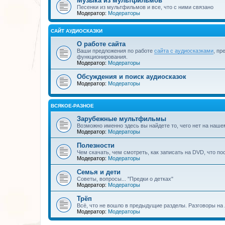
Музыка из мультфильмов
Песенки из мультфильмов и все, что с ними связано
Модератор:
Модераторы
САЙТ АУДИОСКАЗКИ
О работе сайта
Ваши предложения по работе
сайта с аудиосказками
, пр
функционирования.
Модератор:
Модераторы
Обсуждения и поиск аудиосказок
Модератор:
Модераторы
ВСЯКОЕ-РАЗНОЕ
Зарубежные мультфильмы
Возможно именно здесь вы найдете то, чего нет на наше
Модератор:
Модераторы
Полезности
Чем скачать, чем смотреть, как записать на DVD, что по
Модератор:
Модераторы
Семья и дети
Советы, вопросы... "Предки о детках"
Модератор:
Модераторы
Трёп
Всё, что не вошло в предыдущие разделы. Разговоры на 
Модератор:
Модераторы