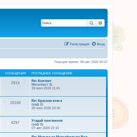
Поиск
Расширенный по
Регистрация
Вход
Текущее время: 08-авг-2026 00:07
СООБЩЕНИЯ
ПОСЛЕДНЕЕ СООБЩЕНИЕ
Re: Контент
2919
П
Металлист
е
19-июл-2026 11:41
р
е
й
Re: Красная книга
20168
т
П
граф
и
е
30-июл-2026 20:30
к
р
п
е
о
й
Угадай пингвинов
с
4297
т
П
граф
л
и
е
07-авг-2026 22:10
е
к
р
д
п
е
н
Re: Музыка из Мультфильма Вол…
о