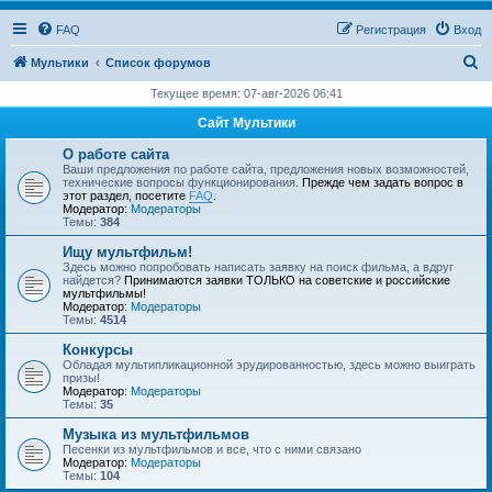
FAQ
Регистрация
Вход
П
Мультики
Список форумов
о
Текущее время: 07-авг-2026 06:41
и
Сайт Мультики
с
О работе сайта
к
Ваши предложения по работе сайта, предложения новых возможностей,
технические вопросы функционирования.
Прежде чем задать вопрос в
этот раздел, посетите
FAQ
.
Модератор:
Модераторы
Темы:
384
Ищу мультфильм!
Здесь можно попробовать написать заявку на поиск фильма, а вдруг
найдется?
Принимаются заявки ТОЛЬКО на советские и российские
мультфильмы!
Модератор:
Модераторы
Темы:
4514
Конкурсы
Обладая мультипликационной эрудированностью, здесь можно выиграть
призы!
Модератор:
Модераторы
Темы:
35
Музыка из мультфильмов
Песенки из мультфильмов и все, что с ними связано
Модератор:
Модераторы
Темы:
104