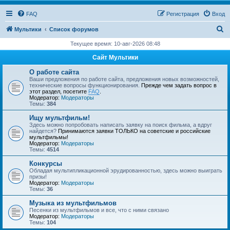
FAQ
Регистрация
Вход
П
Мультики
Список форумов
о
Текущее время: 10-авг-2026 08:48
и
Сайт Мультики
с
О работе сайта
к
Ваши предложения по работе сайта, предложения новых возможностей,
технические вопросы функционирования.
Прежде чем задать вопрос в
этот раздел, посетите
FAQ
.
Модератор:
Модераторы
Темы:
384
Ищу мультфильм!
Здесь можно попробовать написать заявку на поиск фильма, а вдруг
найдется?
Принимаются заявки ТОЛЬКО на советские и российские
мультфильмы!
Модератор:
Модераторы
Темы:
4514
Конкурсы
Обладая мультипликационной эрудированностью, здесь можно выиграть
призы!
Модератор:
Модераторы
Темы:
36
Музыка из мультфильмов
Песенки из мультфильмов и все, что с ними связано
Модератор:
Модераторы
Темы:
104