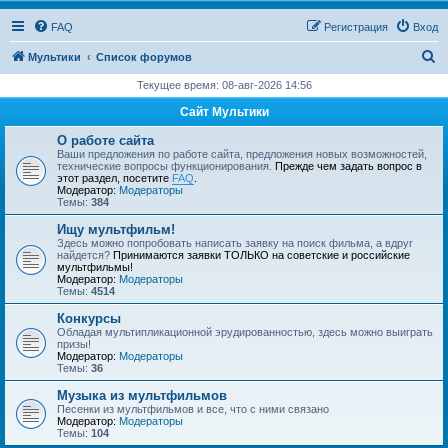
FAQ
Регистрация
Вход
П
Мультики
Список форумов
о
Текущее время: 08-авг-2026 14:56
и
Сайт Мультики
с
О работе сайта
к
Ваши предложения по работе сайта, предложения новых возможностей,
технические вопросы функционирования.
Прежде чем задать вопрос в
этот раздел, посетите
FAQ
.
Модератор:
Модераторы
Темы:
384
Ищу мультфильм!
Здесь можно попробовать написать заявку на поиск фильма, а вдруг
найдется?
Принимаются заявки ТОЛЬКО на советские и российские
мультфильмы!
Модератор:
Модераторы
Темы:
4514
Конкурсы
Обладая мультипликационной эрудированностью, здесь можно выиграть
призы!
Модератор:
Модераторы
Темы:
36
Музыка из мультфильмов
Песенки из мультфильмов и все, что с ними связано
Модератор:
Модераторы
Темы:
104