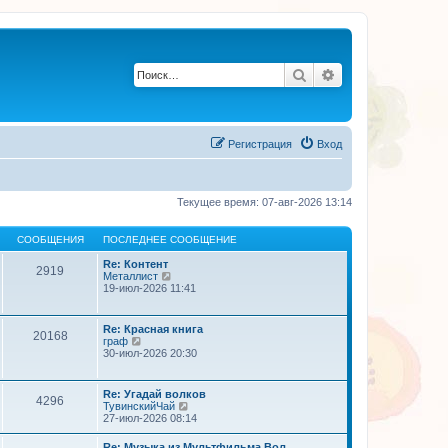
Поиск
Расширенный по
Регистрация
Вход
Текущее время: 07-авг-2026 13:14
СООБЩЕНИЯ
ПОСЛЕДНЕЕ СООБЩЕНИЕ
Re: Контент
2919
П
Металлист
е
19-июл-2026 11:41
р
е
й
Re: Красная книга
20168
т
П
граф
и
е
30-июл-2026 20:30
к
р
п
е
о
й
Re: Угадай волков
с
4296
т
П
ТувинскийЧай
л
и
е
27-июл-2026 08:14
е
к
р
д
п
е
н
Re: Музыка из Мультфильма Вол…
о