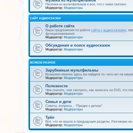
Музыка из мультфильмов
Песенки из мультфильмов и все, что с ними связано
Модератор:
Модераторы
САЙТ АУДИОСКАЗКИ
О работе сайта
Ваши предложения по работе
сайта с аудиосказками
, пр
функционирования.
Модератор:
Модераторы
Обсуждения и поиск аудиосказок
Модератор:
Модераторы
ВСЯКОЕ-РАЗНОЕ
Зарубежные мультфильмы
Возможно именно здесь вы найдете то, чего нет на наше
Модератор:
Модераторы
Полезности
Чем скачать, чем смотреть, как записать на DVD, что по
Модератор:
Модераторы
Семья и дети
Советы, вопросы... "Предки о детках"
Модератор:
Модераторы
Трёп
Всё, что не вошло в предыдущие разделы. Разговоры на 
Модератор:
Модераторы