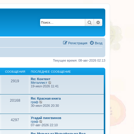
Поиск
Расширенный по
Регистрация
Вход
Текущее время: 08-авг-2026 02:13
СООБЩЕНИЯ
ПОСЛЕДНЕЕ СООБЩЕНИЕ
Re: Контент
2919
П
Металлист
е
19-июл-2026 11:41
р
е
й
Re: Красная книга
20168
т
П
граф
и
е
30-июл-2026 20:30
к
р
п
е
о
й
Угадай пингвинов
с
4297
т
П
граф
л
и
е
07-авг-2026 22:10
е
к
р
д
п
е
н
Re: Музыка из Мультфильма Вол…
о