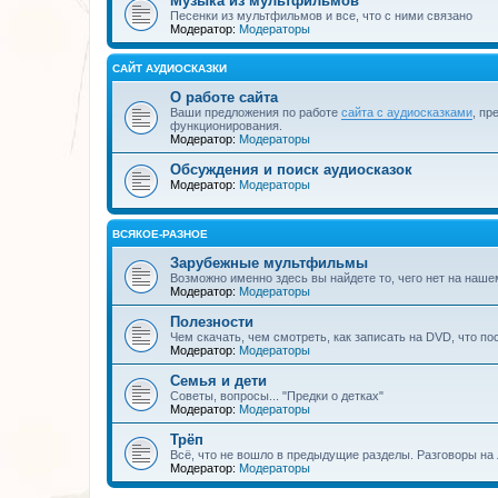
Музыка из мультфильмов
Песенки из мультфильмов и все, что с ними связано
Модератор:
Модераторы
САЙТ АУДИОСКАЗКИ
О работе сайта
Ваши предложения по работе
сайта с аудиосказками
, пр
функционирования.
Модератор:
Модераторы
Обсуждения и поиск аудиосказок
Модератор:
Модераторы
ВСЯКОЕ-РАЗНОЕ
Зарубежные мультфильмы
Возможно именно здесь вы найдете то, чего нет на наше
Модератор:
Модераторы
Полезности
Чем скачать, чем смотреть, как записать на DVD, что по
Модератор:
Модераторы
Семья и дети
Советы, вопросы... "Предки о детках"
Модератор:
Модераторы
Трёп
Всё, что не вошло в предыдущие разделы. Разговоры на 
Модератор:
Модераторы