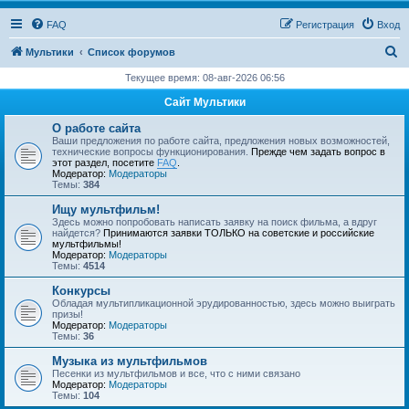
FAQ
Регистрация
Вход
П
Мультики
Список форумов
о
Текущее время: 08-авг-2026 06:56
и
Сайт Мультики
с
О работе сайта
к
Ваши предложения по работе сайта, предложения новых возможностей,
технические вопросы функционирования.
Прежде чем задать вопрос в
этот раздел, посетите
FAQ
.
Модератор:
Модераторы
Темы:
384
Ищу мультфильм!
Здесь можно попробовать написать заявку на поиск фильма, а вдруг
найдется?
Принимаются заявки ТОЛЬКО на советские и российские
мультфильмы!
Модератор:
Модераторы
Темы:
4514
Конкурсы
Обладая мультипликационной эрудированностью, здесь можно выиграть
призы!
Модератор:
Модераторы
Темы:
36
Музыка из мультфильмов
Песенки из мультфильмов и все, что с ними связано
Модератор:
Модераторы
Темы:
104