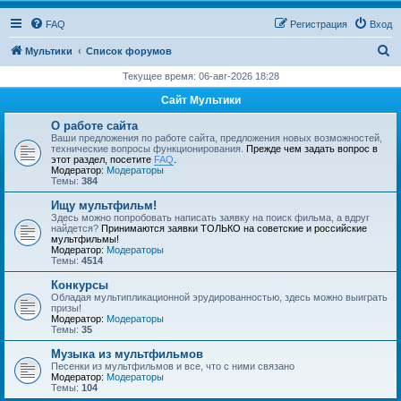
FAQ
Регистрация
Вход
П
Мультики
Список форумов
о
Текущее время: 06-авг-2026 18:28
и
Сайт Мультики
с
О работе сайта
к
Ваши предложения по работе сайта, предложения новых возможностей,
технические вопросы функционирования.
Прежде чем задать вопрос в
этот раздел, посетите
FAQ
.
Модератор:
Модераторы
Темы:
384
Ищу мультфильм!
Здесь можно попробовать написать заявку на поиск фильма, а вдруг
найдется?
Принимаются заявки ТОЛЬКО на советские и российские
мультфильмы!
Модератор:
Модераторы
Темы:
4514
Конкурсы
Обладая мультипликационной эрудированностью, здесь можно выиграть
призы!
Модератор:
Модераторы
Темы:
35
Музыка из мультфильмов
Песенки из мультфильмов и все, что с ними связано
Модератор:
Модераторы
Темы:
104