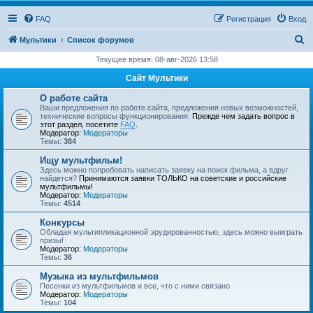
FAQ
Регистрация
Вход
П
Мультики
Список форумов
о
Текущее время: 08-авг-2026 13:58
и
Сайт Мультики
с
О работе сайта
к
Ваши предложения по работе сайта, предложения новых возможностей,
технические вопросы функционирования.
Прежде чем задать вопрос в
этот раздел, посетите
FAQ
.
Модератор:
Модераторы
Темы:
384
Ищу мультфильм!
Здесь можно попробовать написать заявку на поиск фильма, а вдруг
найдется?
Принимаются заявки ТОЛЬКО на советские и российские
мультфильмы!
Модератор:
Модераторы
Темы:
4514
Конкурсы
Обладая мультипликационной эрудированностью, здесь можно выиграть
призы!
Модератор:
Модераторы
Темы:
36
Музыка из мультфильмов
Песенки из мультфильмов и все, что с ними связано
Модератор:
Модераторы
Темы:
104