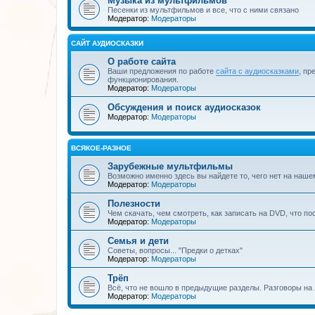
Музыка из мультфильмов
Песенки из мультфильмов и все, что с ними связано
Модератор:
Модераторы
САЙТ АУДИОСКАЗКИ
О работе сайта
Ваши предложения по работе
сайта с аудиосказками
, пр
функционирования.
Модератор:
Модераторы
Обсуждения и поиск аудиосказок
Модератор:
Модераторы
ВСЯКОЕ-РАЗНОЕ
Зарубежные мультфильмы
Возможно именно здесь вы найдете то, чего нет на наше
Модератор:
Модераторы
Полезности
Чем скачать, чем смотреть, как записать на DVD, что по
Модератор:
Модераторы
Семья и дети
Советы, вопросы... "Предки о детках"
Модератор:
Модераторы
Трёп
Всё, что не вошло в предыдущие разделы. Разговоры на 
Модератор:
Модераторы