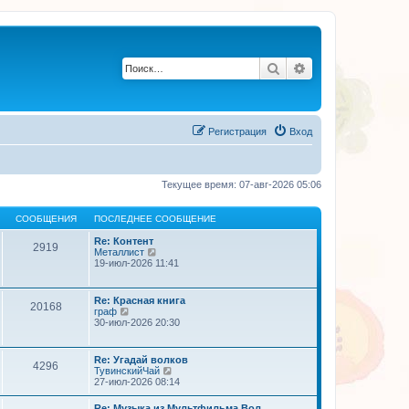
Поиск
Расширенный по
Регистрация
Вход
Текущее время: 07-авг-2026 05:06
СООБЩЕНИЯ
ПОСЛЕДНЕЕ СООБЩЕНИЕ
Re: Контент
2919
П
Металлист
е
19-июл-2026 11:41
р
е
й
Re: Красная книга
20168
т
П
граф
и
е
30-июл-2026 20:30
к
р
п
е
о
й
Re: Угадай волков
с
4296
т
П
ТувинскийЧай
л
и
е
27-июл-2026 08:14
е
к
р
д
п
е
н
Re: Музыка из Мультфильма Вол…
о