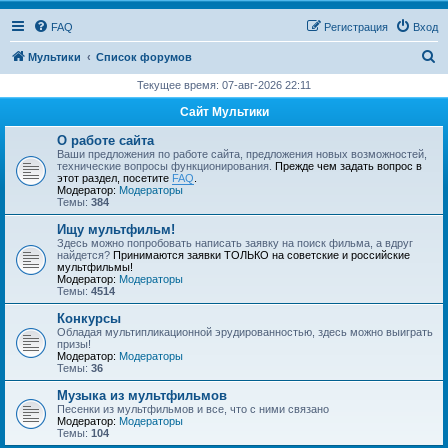
FAQ
Регистрация
Вход
П
Мультики
Список форумов
о
Текущее время: 07-авг-2026 22:11
и
Сайт Мультики
с
О работе сайта
к
Ваши предложения по работе сайта, предложения новых возможностей,
технические вопросы функционирования.
Прежде чем задать вопрос в
этот раздел, посетите
FAQ
.
Модератор:
Модераторы
Темы:
384
Ищу мультфильм!
Здесь можно попробовать написать заявку на поиск фильма, а вдруг
найдется?
Принимаются заявки ТОЛЬКО на советские и российские
мультфильмы!
Модератор:
Модераторы
Темы:
4514
Конкурсы
Обладая мультипликационной эрудированностью, здесь можно выиграть
призы!
Модератор:
Модераторы
Темы:
36
Музыка из мультфильмов
Песенки из мультфильмов и все, что с ними связано
Модератор:
Модераторы
Темы:
104