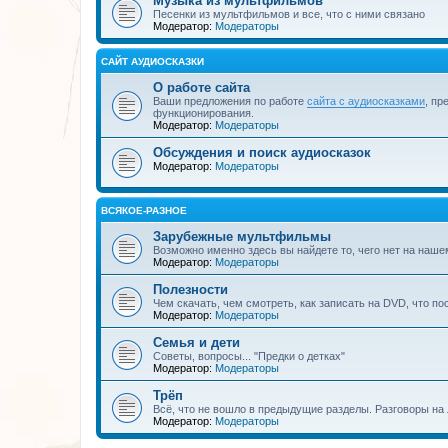
Музыка из мультфильмов
Песенки из мультфильмов и все, что с ними связано
Модератор:
Модераторы
САЙТ АУДИОСКАЗКИ
О работе сайта
Ваши предложения по работе
сайта с аудиосказками
, пр
функционирования.
Модератор:
Модераторы
Обсуждения и поиск аудиосказок
Модератор:
Модераторы
ВСЯКОЕ-РАЗНОЕ
Зарубежные мультфильмы
Возможно именно здесь вы найдете то, чего нет на наше
Модератор:
Модераторы
Полезности
Чем скачать, чем смотреть, как записать на DVD, что по
Модератор:
Модераторы
Семья и дети
Советы, вопросы... "Предки о детках"
Модератор:
Модераторы
Трёп
Всё, что не вошло в предыдущие разделы. Разговоры на 
Модератор:
Модераторы