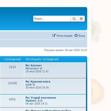
Поиск
Расширенный по
Регистрация
Вход
Текущее время: 08-авг-2026 14:22
СООБЩЕНИЯ
ПОСЛЕДНЕЕ СООБЩЕНИЕ
Re: Контент
2919
П
Металлист
е
19-июл-2026 11:41
р
е
й
Re: Красная книга
20168
т
П
граф
и
е
30-июл-2026 20:30
к
р
п
е
о
й
Re: Угадай пингвинов
с
4301
т
П
Vladimir_S
л
и
е
08-авг-2026 14:11
е
к
р
д
п
е
н
Re: Музыка из Мультфильма Вол…
о