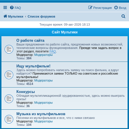
FAQ
Регистрация
Вход
П
Мультики
Список форумов
о
Текущее время: 09-авг-2026 18:13
и
Сайт Мультики
с
О работе сайта
к
Ваши предложения по работе сайта, предложения новых возможностей,
технические вопросы функционирования.
Прежде чем задать вопрос в
этот раздел, посетите
FAQ
.
Модератор:
Модераторы
Темы:
384
Ищу мультфильм!
Здесь можно попробовать написать заявку на поиск фильма, а вдруг
найдется?
Принимаются заявки ТОЛЬКО на советские и российские
мультфильмы!
Модератор:
Модераторы
Темы:
4514
Конкурсы
Обладая мультипликационной эрудированностью, здесь можно выиграть
призы!
Модератор:
Модераторы
Темы:
36
Музыка из мультфильмов
Песенки из мультфильмов и все, что с ними связано
Модератор:
Модераторы
Темы:
104