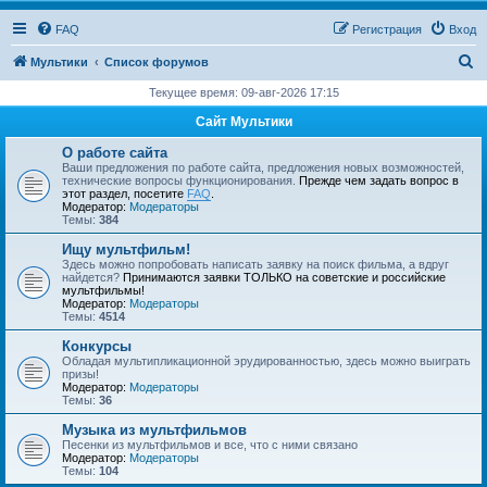
FAQ
Регистрация
Вход
П
Мультики
Список форумов
о
Текущее время: 09-авг-2026 17:15
и
Сайт Мультики
с
О работе сайта
к
Ваши предложения по работе сайта, предложения новых возможностей,
технические вопросы функционирования.
Прежде чем задать вопрос в
этот раздел, посетите
FAQ
.
Модератор:
Модераторы
Темы:
384
Ищу мультфильм!
Здесь можно попробовать написать заявку на поиск фильма, а вдруг
найдется?
Принимаются заявки ТОЛЬКО на советские и российские
мультфильмы!
Модератор:
Модераторы
Темы:
4514
Конкурсы
Обладая мультипликационной эрудированностью, здесь можно выиграть
призы!
Модератор:
Модераторы
Темы:
36
Музыка из мультфильмов
Песенки из мультфильмов и все, что с ними связано
Модератор:
Модераторы
Темы:
104