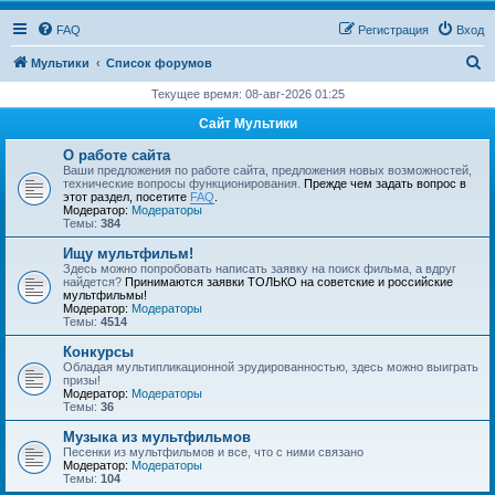
FAQ
Регистрация
Вход
П
Мультики
Список форумов
о
Текущее время: 08-авг-2026 01:25
и
Сайт Мультики
с
О работе сайта
к
Ваши предложения по работе сайта, предложения новых возможностей,
технические вопросы функционирования.
Прежде чем задать вопрос в
этот раздел, посетите
FAQ
.
Модератор:
Модераторы
Темы:
384
Ищу мультфильм!
Здесь можно попробовать написать заявку на поиск фильма, а вдруг
найдется?
Принимаются заявки ТОЛЬКО на советские и российские
мультфильмы!
Модератор:
Модераторы
Темы:
4514
Конкурсы
Обладая мультипликационной эрудированностью, здесь можно выиграть
призы!
Модератор:
Модераторы
Темы:
36
Музыка из мультфильмов
Песенки из мультфильмов и все, что с ними связано
Модератор:
Модераторы
Темы:
104