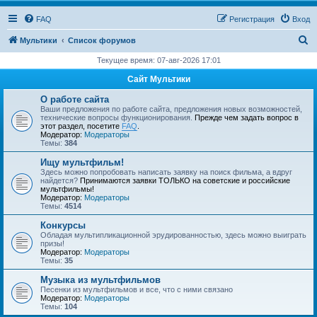
FAQ
Регистрация
Вход
П
Мультики
Список форумов
о
Текущее время: 07-авг-2026 17:01
и
Сайт Мультики
с
О работе сайта
к
Ваши предложения по работе сайта, предложения новых возможностей,
технические вопросы функционирования.
Прежде чем задать вопрос в
этот раздел, посетите
FAQ
.
Модератор:
Модераторы
Темы:
384
Ищу мультфильм!
Здесь можно попробовать написать заявку на поиск фильма, а вдруг
найдется?
Принимаются заявки ТОЛЬКО на советские и российские
мультфильмы!
Модератор:
Модераторы
Темы:
4514
Конкурсы
Обладая мультипликационной эрудированностью, здесь можно выиграть
призы!
Модератор:
Модераторы
Темы:
35
Музыка из мультфильмов
Песенки из мультфильмов и все, что с ними связано
Модератор:
Модераторы
Темы:
104