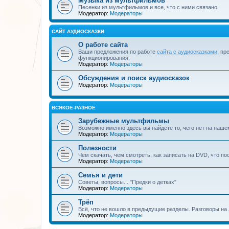
Музыка из мультфильмов
Песенки из мультфильмов и все, что с ними связано
Модератор:
Модераторы
САЙТ АУДИОСКАЗКИ
О работе сайта
Ваши предложения по работе
сайта с аудиосказками
, пр
функционирования.
Модератор:
Модераторы
Обсуждения и поиск аудиосказок
Модератор:
Модераторы
ВСЯКОЕ-РАЗНОЕ
Зарубежные мультфильмы
Возможно именно здесь вы найдете то, чего нет на наше
Модератор:
Модераторы
Полезности
Чем скачать, чем смотреть, как записать на DVD, что по
Модератор:
Модераторы
Семья и дети
Советы, вопросы... "Предки о детках"
Модератор:
Модераторы
Трёп
Всё, что не вошло в предыдущие разделы. Разговоры на 
Модератор:
Модераторы