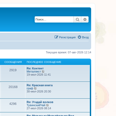
Поиск
Расширенный по
Регистрация
Вход
Текущее время: 07-авг-2026 12:14
СООБЩЕНИЯ
ПОСЛЕДНЕЕ СООБЩЕНИЕ
Re: Контент
2919
П
Металлист
е
19-июл-2026 11:41
р
е
й
Re: Красная книга
20168
т
П
граф
и
е
30-июл-2026 20:30
к
р
п
е
о
й
Re: Угадай волков
с
4296
т
П
ТувинскийЧай
л
и
е
27-июл-2026 08:14
е
к
р
д
п
е
н
Re: Музыка из Мультфильма Вол…
о