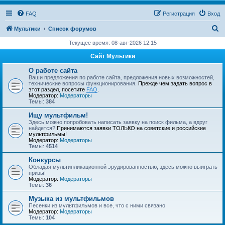
FAQ
Регистрация
Вход
П
Мультики
Список форумов
о
Текущее время: 08-авг-2026 12:15
и
Сайт Мультики
с
О работе сайта
к
Ваши предложения по работе сайта, предложения новых возможностей,
технические вопросы функционирования.
Прежде чем задать вопрос в
этот раздел, посетите
FAQ
.
Модератор:
Модераторы
Темы:
384
Ищу мультфильм!
Здесь можно попробовать написать заявку на поиск фильма, а вдруг
найдется?
Принимаются заявки ТОЛЬКО на советские и российские
мультфильмы!
Модератор:
Модераторы
Темы:
4514
Конкурсы
Обладая мультипликационной эрудированностью, здесь можно выиграть
призы!
Модератор:
Модераторы
Темы:
36
Музыка из мультфильмов
Песенки из мультфильмов и все, что с ними связано
Модератор:
Модераторы
Темы:
104