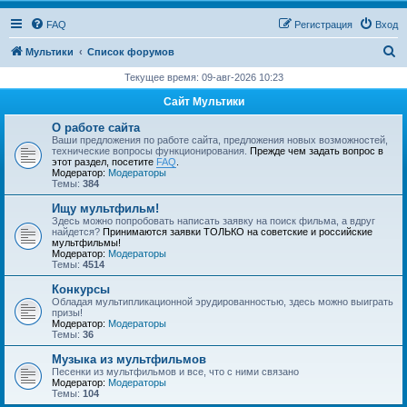
FAQ
Регистрация
Вход
П
Мультики
Список форумов
о
Текущее время: 09-авг-2026 10:23
и
Сайт Мультики
с
О работе сайта
к
Ваши предложения по работе сайта, предложения новых возможностей,
технические вопросы функционирования.
Прежде чем задать вопрос в
этот раздел, посетите
FAQ
.
Модератор:
Модераторы
Темы:
384
Ищу мультфильм!
Здесь можно попробовать написать заявку на поиск фильма, а вдруг
найдется?
Принимаются заявки ТОЛЬКО на советские и российские
мультфильмы!
Модератор:
Модераторы
Темы:
4514
Конкурсы
Обладая мультипликационной эрудированностью, здесь можно выиграть
призы!
Модератор:
Модераторы
Темы:
36
Музыка из мультфильмов
Песенки из мультфильмов и все, что с ними связано
Модератор:
Модераторы
Темы:
104