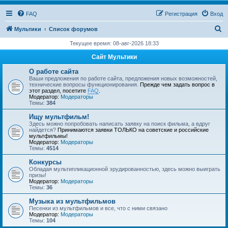
FAQ
Регистрация
Вход
П
Мультики
Список форумов
о
Текущее время: 08-авг-2026 18:33
и
Сайт Мультики
с
О работе сайта
к
Ваши предложения по работе сайта, предложения новых возможностей,
технические вопросы функционирования.
Прежде чем задать вопрос в
этот раздел, посетите
FAQ
.
Модератор:
Модераторы
Темы:
384
Ищу мультфильм!
Здесь можно попробовать написать заявку на поиск фильма, а вдруг
найдется?
Принимаются заявки ТОЛЬКО на советские и российские
мультфильмы!
Модератор:
Модераторы
Темы:
4514
Конкурсы
Обладая мультипликационной эрудированностью, здесь можно выиграть
призы!
Модератор:
Модераторы
Темы:
36
Музыка из мультфильмов
Песенки из мультфильмов и все, что с ними связано
Модератор:
Модераторы
Темы:
104