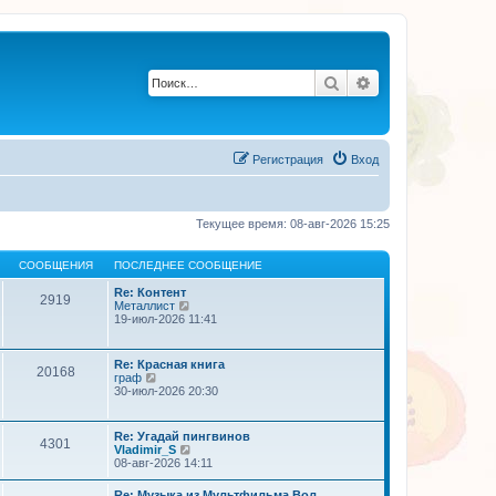
Поиск
Расширенный по
Регистрация
Вход
Текущее время: 08-авг-2026 15:25
СООБЩЕНИЯ
ПОСЛЕДНЕЕ СООБЩЕНИЕ
Re: Контент
2919
П
Металлист
е
19-июл-2026 11:41
р
е
й
Re: Красная книга
20168
т
П
граф
и
е
30-июл-2026 20:30
к
р
п
е
о
й
Re: Угадай пингвинов
с
4301
т
П
Vladimir_S
л
и
е
08-авг-2026 14:11
е
к
р
д
п
е
н
Re: Музыка из Мультфильма Вол…
о