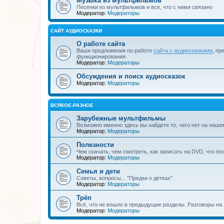
Музыка из мультфильмов
Песенки из мультфильмов и все, что с ними связано
Модератор:
Модераторы
САЙТ АУДИОСКАЗКИ
О работе сайта
Ваши предложения по работе
сайта с аудиосказками
, пр
функционирования.
Модератор:
Модераторы
Обсуждения и поиск аудиосказок
Модератор:
Модераторы
ВСЯКОЕ-РАЗНОЕ
Зарубежные мультфильмы
Возможно именно здесь вы найдете то, чего нет на наше
Модератор:
Модераторы
Полезности
Чем скачать, чем смотреть, как записать на DVD, что по
Модератор:
Модераторы
Семья и дети
Советы, вопросы... "Предки о детках"
Модератор:
Модераторы
Трёп
Всё, что не вошло в предыдущие разделы. Разговоры на 
Модератор:
Модераторы