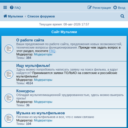
FAQ
Регистрация
Вход
П
Мультики
Список форумов
о
Текущее время: 08-авг-2026 17:57
и
Сайт Мультики
с
О работе сайта
к
Ваши предложения по работе сайта, предложения новых возможностей,
технические вопросы функционирования.
Прежде чем задать вопрос в
этот раздел, посетите
FAQ
.
Модератор:
Модераторы
Темы:
384
Ищу мультфильм!
Здесь можно попробовать написать заявку на поиск фильма, а вдруг
найдется?
Принимаются заявки ТОЛЬКО на советские и российские
мультфильмы!
Модератор:
Модераторы
Темы:
4514
Конкурсы
Обладая мультипликационной эрудированностью, здесь можно выиграть
призы!
Модератор:
Модераторы
Темы:
36
Музыка из мультфильмов
Песенки из мультфильмов и все, что с ними связано
Модератор:
Модераторы
Темы:
104