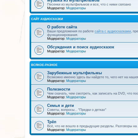
Музыка из мультфильмов
Песенки из мультфильмов и все, что с ними связано
Модератор:
Модераторы
САЙТ АУДИОСКАЗКИ
О работе сайта
Ваши предложения по работе
сайта с аудиосказками
, пр
функционирования.
Модератор:
Модераторы
Обсуждения и поиск аудиосказок
Модератор:
Модераторы
ВСЯКОЕ-РАЗНОЕ
Зарубежные мультфильмы
Возможно именно здесь вы найдете то, чего нет на наше
Модератор:
Модераторы
Полезности
Чем скачать, чем смотреть, как записать на DVD, что по
Модератор:
Модераторы
Семья и дети
Советы, вопросы... "Предки о детках"
Модератор:
Модераторы
Трёп
Всё, что не вошло в предыдущие разделы. Разговоры на 
Модератор:
Модераторы