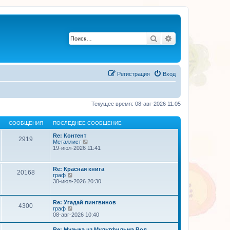
Поиск
Расширенный по
Регистрация
Вход
Текущее время: 08-авг-2026 11:05
СООБЩЕНИЯ
ПОСЛЕДНЕЕ СООБЩЕНИЕ
Re: Контент
2919
П
Металлист
е
19-июл-2026 11:41
р
е
й
Re: Красная книга
20168
т
П
граф
и
е
30-июл-2026 20:30
к
р
п
е
о
й
Re: Угадай пингвинов
с
4300
т
П
граф
л
и
е
08-авг-2026 10:40
е
к
р
д
п
е
н
Re: Музыка из Мультфильма Вол…
о