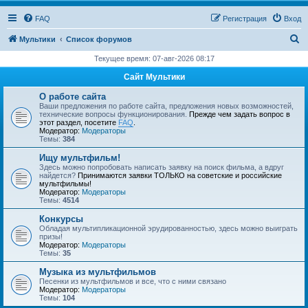
FAQ
Регистрация
Вход
П
Мультики
Список форумов
о
Текущее время: 07-авг-2026 08:17
и
Сайт Мультики
с
О работе сайта
к
Ваши предложения по работе сайта, предложения новых возможностей,
технические вопросы функционирования.
Прежде чем задать вопрос в
этот раздел, посетите
FAQ
.
Модератор:
Модераторы
Темы:
384
Ищу мультфильм!
Здесь можно попробовать написать заявку на поиск фильма, а вдруг
найдется?
Принимаются заявки ТОЛЬКО на советские и российские
мультфильмы!
Модератор:
Модераторы
Темы:
4514
Конкурсы
Обладая мультипликационной эрудированностью, здесь можно выиграть
призы!
Модератор:
Модераторы
Темы:
35
Музыка из мультфильмов
Песенки из мультфильмов и все, что с ними связано
Модератор:
Модераторы
Темы:
104