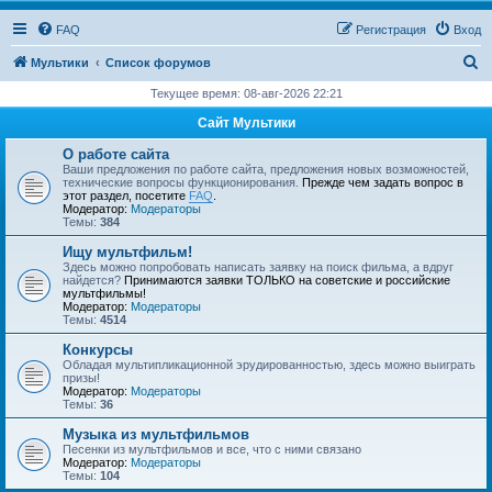
FAQ
Регистрация
Вход
П
Мультики
Список форумов
о
Текущее время: 08-авг-2026 22:21
и
Сайт Мультики
с
О работе сайта
к
Ваши предложения по работе сайта, предложения новых возможностей,
технические вопросы функционирования.
Прежде чем задать вопрос в
этот раздел, посетите
FAQ
.
Модератор:
Модераторы
Темы:
384
Ищу мультфильм!
Здесь можно попробовать написать заявку на поиск фильма, а вдруг
найдется?
Принимаются заявки ТОЛЬКО на советские и российские
мультфильмы!
Модератор:
Модераторы
Темы:
4514
Конкурсы
Обладая мультипликационной эрудированностью, здесь можно выиграть
призы!
Модератор:
Модераторы
Темы:
36
Музыка из мультфильмов
Песенки из мультфильмов и все, что с ними связано
Модератор:
Модераторы
Темы:
104