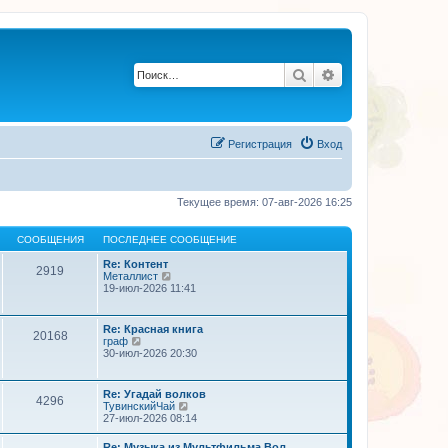
Поиск
Расширенный по
Регистрация
Вход
Текущее время: 07-авг-2026 16:25
СООБЩЕНИЯ
ПОСЛЕДНЕЕ СООБЩЕНИЕ
Re: Контент
2919
П
Металлист
е
19-июл-2026 11:41
р
е
й
Re: Красная книга
20168
т
П
граф
и
е
30-июл-2026 20:30
к
р
п
е
о
й
Re: Угадай волков
с
4296
т
П
ТувинскийЧай
л
и
е
27-июл-2026 08:14
е
к
р
д
п
е
н
Re: Музыка из Мультфильма Вол…
о