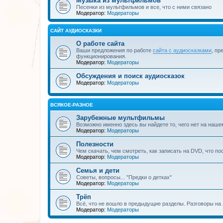
Музыка из мультфильмов
Песенки из мультфильмов и все, что с ними связано
Модератор:
Модераторы
САЙТ АУДИОСКАЗКИ
О работе сайта
Ваши предложения по работе
сайта с аудиосказками
, пр
функционирования.
Модератор:
Модераторы
Обсуждения и поиск аудиосказок
Модератор:
Модераторы
ВСЯКОЕ-РАЗНОЕ
Зарубежные мультфильмы
Возможно именно здесь вы найдете то, чего нет на наше
Модератор:
Модераторы
Полезности
Чем скачать, чем смотреть, как записать на DVD, что по
Модератор:
Модераторы
Семья и дети
Советы, вопросы... "Предки о детках"
Модератор:
Модераторы
Трёп
Всё, что не вошло в предыдущие разделы. Разговоры на 
Модератор:
Модераторы