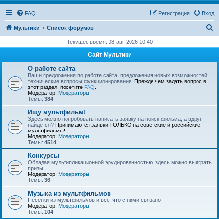
FAQ
Регистрация
Вход
П
Мультики
Список форумов
о
Текущее время: 08-авг-2026 10:40
и
Сайт Мультики
с
О работе сайта
к
Ваши предложения по работе сайта, предложения новых возможностей,
технические вопросы функционирования.
Прежде чем задать вопрос в
этот раздел, посетите
FAQ
.
Модератор:
Модераторы
Темы:
384
Ищу мультфильм!
Здесь можно попробовать написать заявку на поиск фильма, а вдруг
найдется?
Принимаются заявки ТОЛЬКО на советские и российские
мультфильмы!
Модератор:
Модераторы
Темы:
4514
Конкурсы
Обладая мультипликационной эрудированностью, здесь можно выиграть
призы!
Модератор:
Модераторы
Темы:
36
Музыка из мультфильмов
Песенки из мультфильмов и все, что с ними связано
Модератор:
Модераторы
Темы:
104