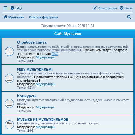
FAQ
Регистрация
Вход
П
Мультики
Список форумов
о
Текущее время: 09-авг-2026 10:28
и
Сайт Мультики
с
О работе сайта
к
Ваши предложения по работе сайта, предложения новых возможностей,
технические вопросы функционирования.
Прежде чем задать вопрос в
этот раздел, посетите
FAQ
.
Модератор:
Модераторы
Темы:
384
Ищу мультфильм!
Здесь можно попробовать написать заявку на поиск фильма, а вдруг
найдется?
Принимаются заявки ТОЛЬКО на советские и российские
мультфильмы!
Модератор:
Модераторы
Темы:
4514
Конкурсы
Обладая мультипликационной эрудированностью, здесь можно выиграть
призы!
Модератор:
Модераторы
Темы:
36
Музыка из мультфильмов
Песенки из мультфильмов и все, что с ними связано
Модератор:
Модераторы
Темы:
104