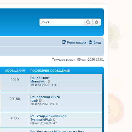
Поиск
Расширенный по
Регистрация
Вход
Текущее время: 09-авг-2026 12:01
СООБЩЕНИЯ
ПОСЛЕДНЕЕ СООБЩЕНИЕ
Re: Контент
2919
П
Металлист
е
19-июл-2026 11:41
р
е
й
Re: Красная книга
20168
т
П
граф
и
е
30-июл-2026 20:30
к
р
п
е
о
й
Re: Угадай пингвинов
с
4305
т
П
ТувинскийЧай
л
и
е
09-авг-2026 09:47
е
к
р
д
п
е
н
Re: Музыка из Мультфильма Вол…
о