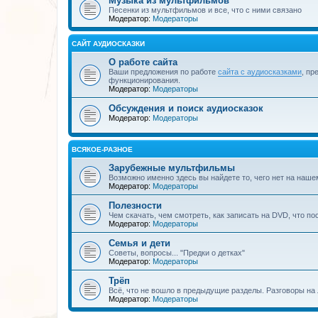
Музыка из мультфильмов
Песенки из мультфильмов и все, что с ними связано
Модератор:
Модераторы
САЙТ АУДИОСКАЗКИ
О работе сайта
Ваши предложения по работе
сайта с аудиосказками
, пр
функционирования.
Модератор:
Модераторы
Обсуждения и поиск аудиосказок
Модератор:
Модераторы
ВСЯКОЕ-РАЗНОЕ
Зарубежные мультфильмы
Возможно именно здесь вы найдете то, чего нет на наше
Модератор:
Модераторы
Полезности
Чем скачать, чем смотреть, как записать на DVD, что по
Модератор:
Модераторы
Семья и дети
Советы, вопросы... "Предки о детках"
Модератор:
Модераторы
Трёп
Всё, что не вошло в предыдущие разделы. Разговоры на 
Модератор:
Модераторы