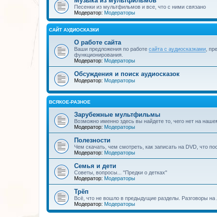
Музыка из мультфильмов
Песенки из мультфильмов и все, что с ними связано
Модератор:
Модераторы
САЙТ АУДИОСКАЗКИ
О работе сайта
Ваши предложения по работе
сайта с аудиосказками
, пр
функционирования.
Модератор:
Модераторы
Обсуждения и поиск аудиосказок
Модератор:
Модераторы
ВСЯКОЕ-РАЗНОЕ
Зарубежные мультфильмы
Возможно именно здесь вы найдете то, чего нет на наше
Модератор:
Модераторы
Полезности
Чем скачать, чем смотреть, как записать на DVD, что по
Модератор:
Модераторы
Семья и дети
Советы, вопросы... "Предки о детках"
Модератор:
Модераторы
Трёп
Всё, что не вошло в предыдущие разделы. Разговоры на 
Модератор:
Модераторы