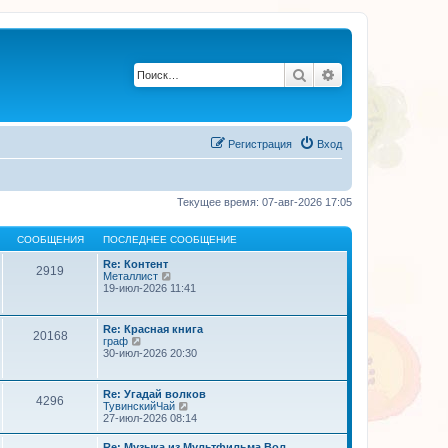
Поиск
Расширенный по
Регистрация
Вход
Текущее время: 07-авг-2026 17:05
СООБЩЕНИЯ
ПОСЛЕДНЕЕ СООБЩЕНИЕ
Re: Контент
2919
П
Металлист
е
19-июл-2026 11:41
р
е
й
Re: Красная книга
20168
т
П
граф
и
е
30-июл-2026 20:30
к
р
п
е
о
й
Re: Угадай волков
с
4296
т
П
ТувинскийЧай
л
и
е
27-июл-2026 08:14
е
к
р
д
п
е
н
Re: Музыка из Мультфильма Вол…
о