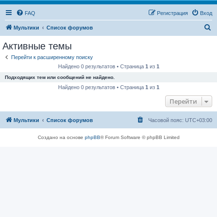
FAQ
Регистрация
Вход
П
Мультики
Список форумов
о
Активные темы
и
Перейти к расширенному поиску
с
Найдено 0 результатов • Страница
1
из
1
к
Подходящих тем или сообщений не найдено.
Найдено 0 результатов • Страница
1
из
1
Перейти
Мультики
Список форумов
Часовой пояс:
UTC+03:00
Создано на основе
phpBB
® Forum Software © phpBB Limited