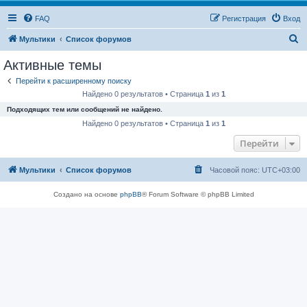
FAQ
Регистрация
Вход
П
Мультики
Список форумов
о
Активные темы
и
Перейти к расширенному поиску
с
Найдено 0 результатов • Страница
1
из
1
к
Подходящих тем или сообщений не найдено.
Найдено 0 результатов • Страница
1
из
1
Перейти
Мультики
Список форумов
Часовой пояс:
UTC+03:00
Создано на основе
phpBB
® Forum Software © phpBB Limited