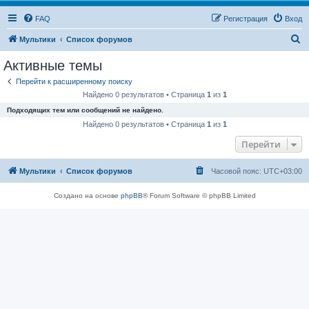
FAQ
Регистрация
Вход
П
Мультики
Список форумов
о
Активные темы
и
Перейти к расширенному поиску
с
Найдено 0 результатов • Страница
1
из
1
к
Подходящих тем или сообщений не найдено.
Найдено 0 результатов • Страница
1
из
1
Перейти
Мультики
Список форумов
Часовой пояс:
UTC+03:00
Создано на основе
phpBB
® Forum Software © phpBB Limited