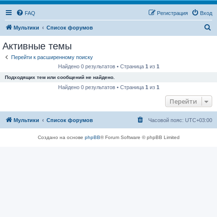
FAQ
Регистрация
Вход
П
Мультики
Список форумов
о
Активные темы
и
Перейти к расширенному поиску
с
Найдено 0 результатов • Страница
1
из
1
к
Подходящих тем или сообщений не найдено.
Найдено 0 результатов • Страница
1
из
1
Перейти
Мультики
Список форумов
Часовой пояс:
UTC+03:00
Создано на основе
phpBB
® Forum Software © phpBB Limited