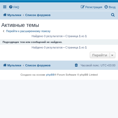
FAQ
Регистрация
Вход
П
Мультики
Список форумов
о
Активные темы
и
Перейти к расширенному поиску
с
Найдено 0 результатов • Страница
1
из
1
к
Подходящих тем или сообщений не найдено.
Найдено 0 результатов • Страница
1
из
1
Перейти
Мультики
Список форумов
Часовой пояс:
UTC+03:00
Создано на основе
phpBB
® Forum Software © phpBB Limited