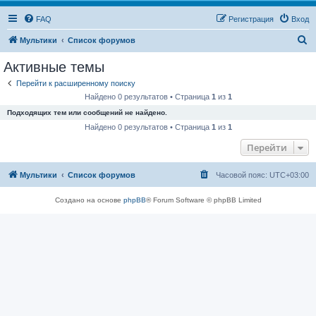
FAQ
Регистрация
Вход
П
Мультики
Список форумов
о
Активные темы
и
Перейти к расширенному поиску
с
Найдено 0 результатов • Страница
1
из
1
к
Подходящих тем или сообщений не найдено.
Найдено 0 результатов • Страница
1
из
1
Перейти
Мультики
Список форумов
Часовой пояс:
UTC+03:00
Создано на основе
phpBB
® Forum Software © phpBB Limited