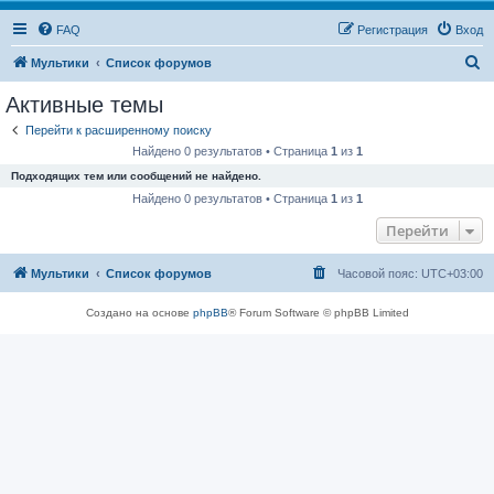
FAQ
Регистрация
Вход
П
Мультики
Список форумов
о
Активные темы
и
Перейти к расширенному поиску
с
Найдено 0 результатов • Страница
1
из
1
к
Подходящих тем или сообщений не найдено.
Найдено 0 результатов • Страница
1
из
1
Перейти
Мультики
Список форумов
Часовой пояс:
UTC+03:00
Создано на основе
phpBB
® Forum Software © phpBB Limited