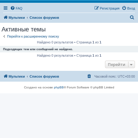
FAQ
Регистрация
Вход
П
Мультики
Список форумов
о
Активные темы
и
Перейти к расширенному поиску
с
Найдено 0 результатов • Страница
1
из
1
к
Подходящих тем или сообщений не найдено.
Найдено 0 результатов • Страница
1
из
1
Перейти
Мультики
Список форумов
Часовой пояс:
UTC+03:00
Создано на основе
phpBB
® Forum Software © phpBB Limited